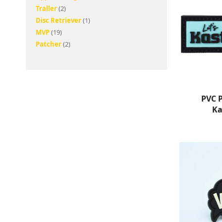
elementer
Traller
2
produkt
Disc Retriever
1
elementer
MVP
19
elementer
Patcher
2
PVC P
Ka