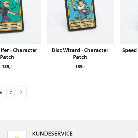
lfer - Character
Disc Wizard - Character
Speed
Patch
Patch
139,-
139,-
›
6
7
KUNDESERVICE