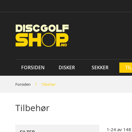
Skip
to
Content
FORSIDEN
DISKER
SEKKER
TI
Forsiden
Tilbehør
Tilbehør
1
-
24
av
148