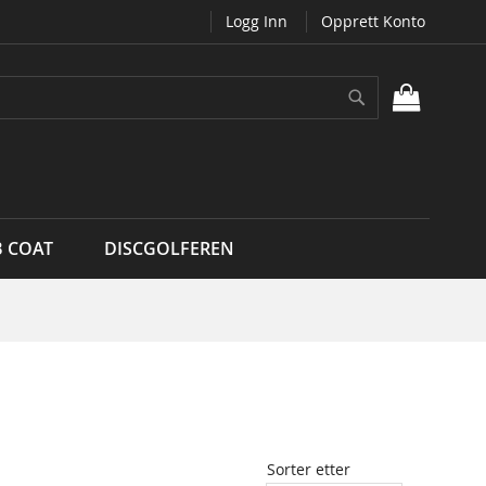
Logg Inn
Opprett Konto
Søk
MIN H
B COAT
DISCGOLFEREN
Sorter etter