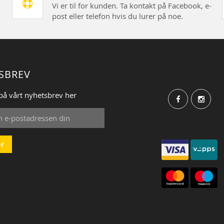
Vi er til for kunden. Ta kontakt på Facebook, e-
post eller telefon hvis du lurer på noe.
SBREV
på vårt nyhetsbrev her
r
: