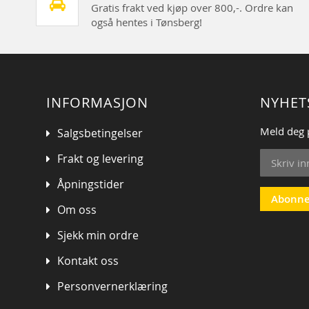
Gratis frakt ved kjøp over 800,-. Ordre kan
også hentes i Tønsberg!
INFORMASJON
NYHET
Meld deg 
Salgsbetingelser
Sign
Frakt og levering
Up
for
Åpningstider
Our
Abonne
Om oss
Newsletter
Sjekk min ordre
Kontakt oss
Personvernerklæring