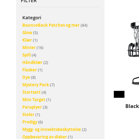
FILTER
Kategori
elementer
BounceBack Patches og mer
84
elementer
Glow
5
produkt
Klær
1
elementer
Minier
16
elementer
Spill
4
elementer
Håndklær
2
produkt
Flasker
1
elementer
Dye
8
elementer
Mystery Pack
7
elementer
Startsett
4
produkt
Mini Target
1
Black
elementer
Paraplyer
3
produkt
Stoler
1
elementer
Prodigy
6
elementer
Mygg- og innsektsbeskyttelse
2
produkt
Oppbevaring av disker
1