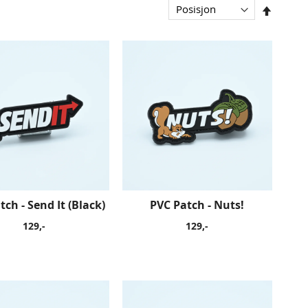
Sorter
synken
tch - Send It (Black)
PVC Patch - Nuts!
129,-
129,-