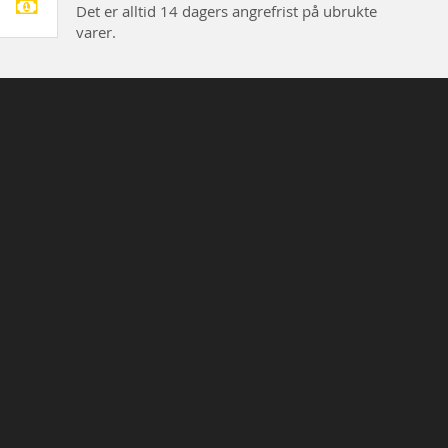
Det er alltid 14 dagers angrefrist på ubrukte
varer.