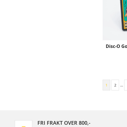
Disc-O Go
1
2
…
FRI FRAKT OVER 800,-