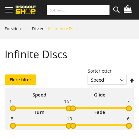
Skip
to
Content
Søk
Forsiden
Disker
Infinite Discs
Infinite Discs
Sorter etter
So
Flere filter
s
Speed
Glide
1
15
1
7
Turn
Fade
-5
1
0
6