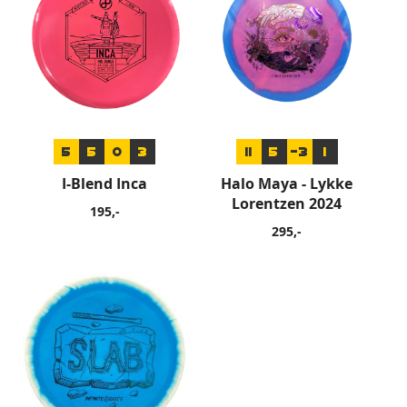
5
5
0
3
11
5
-3
1
I-Blend Inca
Halo Maya - Lykke
Lorentzen 2024
195,-
295,-