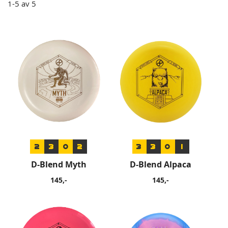
1
-
5
av
5
2
3
0
2
3
3
0
1
D-Blend Myth
D-Blend Alpaca
145,-
145,-