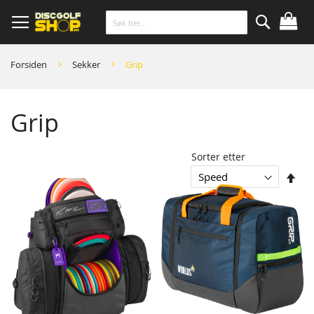
Skip
to
Content
Søk
Forsiden
Sekker
Grip
Grip
Sorter etter
1
-
Sor
4
syn
av
4