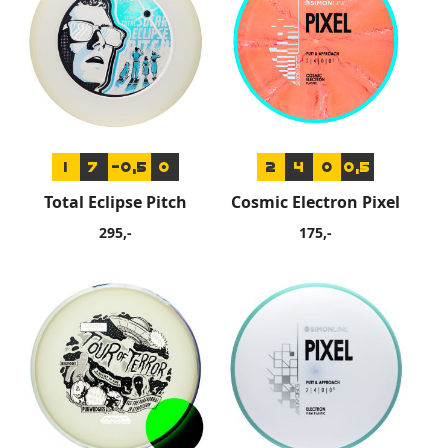
1
7
-0,5
0
2
4
0
0,5
Total Eclipse Pitch
Cosmic Electron Pixel
295,-
175,-