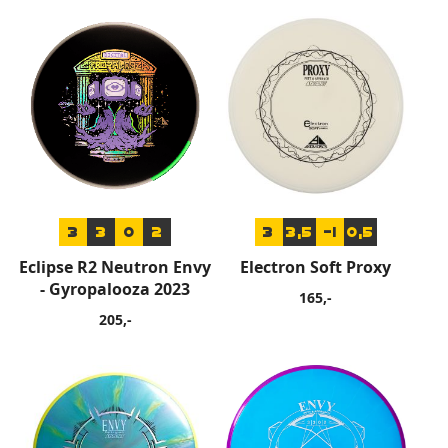
3
3
0
2
3
3,5
-1
0,5
Eclipse R2 Neutron Envy
Electron Soft Proxy
- Gyropalooza 2023
165,-
205,-