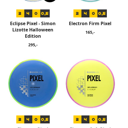
2
4
0
0,5
2
4
0
0,5
Eclipse Pixel - Simon
Electron Firm Pixel
Lizotte Halloween
165,-
Edition
295,-
2
4
0
0,5
2
4
0
0,5