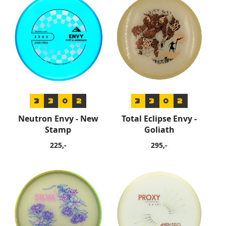
3
3
0
2
3
3
0
2
Neutron Envy - New
Total Eclipse Envy -
Stamp
Goliath
225,-
295,-