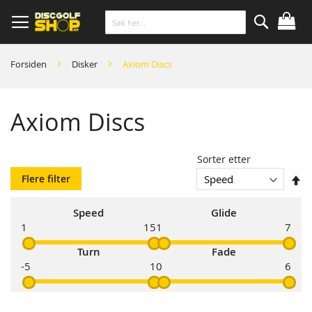
Skip
to
Content
Søk
Forsiden
Disker
Axiom Discs
Axiom Discs
Sorter etter
So
Flere filter
s
Speed
Glide
1
15
1
7
Turn
Fade
-5
1
0
6