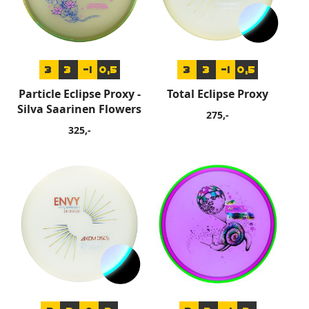
3
3
-1
0,5
3
3
-1
0,5
Particle Eclipse Proxy -
Total Eclipse Proxy
Silva Saarinen Flowers
275,-
325,-