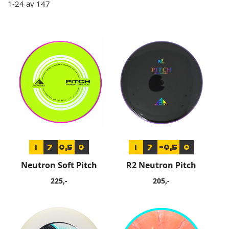
1
-
24
av
147
1
7
0,5
0
1
7
-0,5
0
Neutron Soft Pitch
R2 Neutron Pitch
225,-
205,-