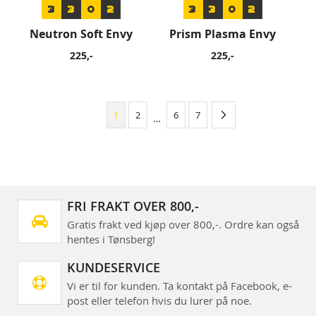
3
3
0
2
3
3
0
2
Neutron Soft Envy
Prism Plasma Envy
225,-
225,-
›
1
2
6
7
…
FRI FRAKT OVER 800,-
Gratis frakt ved kjøp over 800,-. Ordre kan også
hentes i Tønsberg!
KUNDESERVICE
Vi er til for kunden. Ta kontakt på Facebook, e-
post eller telefon hvis du lurer på noe.