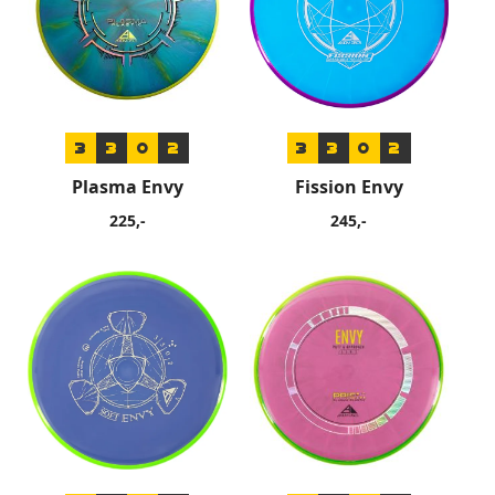
3
3
0
2
3
3
0
2
Plasma Envy
Fission Envy
225,-
245,-