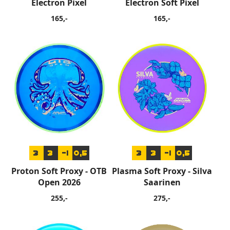
Electron Pixel
Electron Soft Pixel
165,-
165,-
3
3
-1
0,5
3
3
-1
0,5
Proton Soft Proxy - OTB
Plasma Soft Proxy - Silva
Open 2026
Saarinen
255,-
275,-