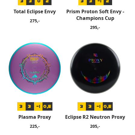
3
3
0
2
3
3
-1
2
Total Eclipse Envy
Prism Proton Soft Envy -
Champions Cup
275,-
295,-
3
3
-1
0,5
3
3
-1
0,5
Plasma Proxy
Eclipse R2 Neutron Proxy
225,-
205,-