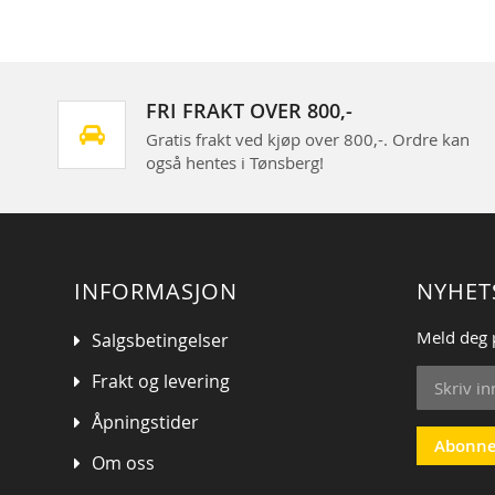
FRI FRAKT OVER 800,-
Gratis frakt ved kjøp over 800,-. Ordre kan
også hentes i Tønsberg!
INFORMASJON
NYHET
Meld deg 
Salgsbetingelser
Sign
Frakt og levering
Up
for
Åpningstider
Our
Abonne
Om oss
Newsletter