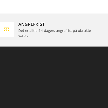
ANGREFRIST
Det er alltid 14 dagers angrefrist på ubrukte
varer.