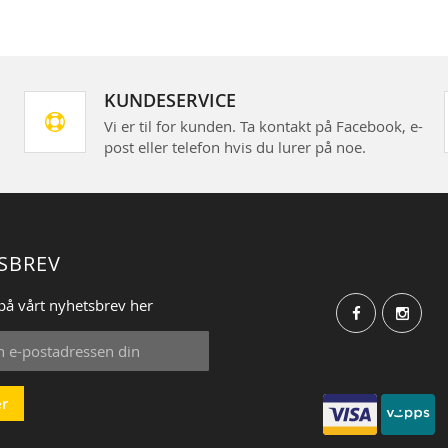
KUNDESERVICE
Vi er til for kunden. Ta kontakt på Facebook, e-
post eller telefon hvis du lurer på noe.
SBREV
på vårt nyhetsbrev her
r
: