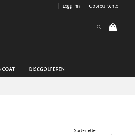
Logg Inn
Opprett Konto
Søk
MIN H
B COAT
DISCGOLFEREN
Sorter etter