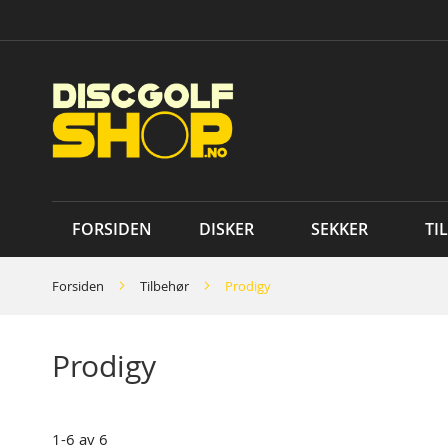
Skip
to
Content
FORSIDEN
DISKER
SEKKER
TI
Forsiden
Tilbehør
Prodigy
Prodigy
1
-
6
av
6