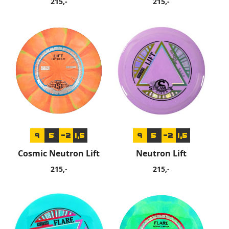
215,-
215,-
9
5
-2
1,5
9
5
-2
1,5
Cosmic Neutron Lift
Neutron Lift
215,-
215,-