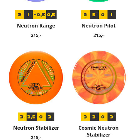
2
1
-0,5
0,5
2
5
0
1
Neutron Range
Neutron Pilot
215,-
215,-
3
3,5
0
3
3
3
0
3
Neutron Stabilizer
Cosmic Neutron
Stabilizer
215,-