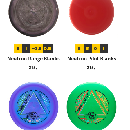
2
1
-0,5
0,5
2
5
0
1
Neutron Range Blanks
Neutron Pilot Blanks
215,-
215,-