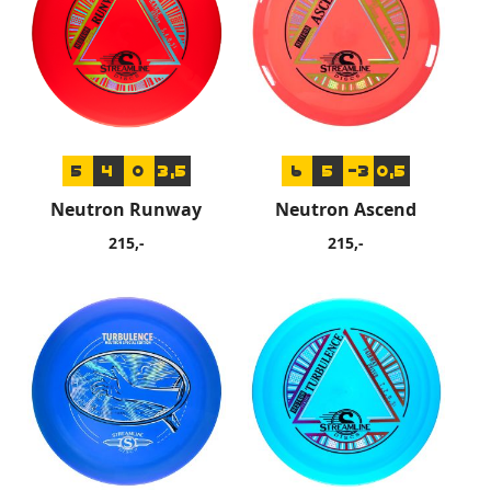
5
4
0
3,5
6
5
-3
0,5
Neutron Runway
Neutron Ascend
215,-
215,-