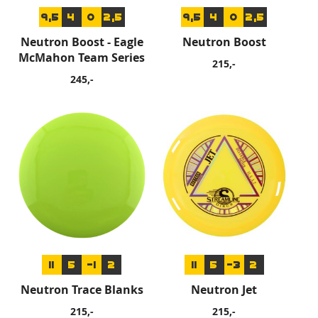
9,5
4
0
2,5
9,5
4
0
2,5
Neutron Boost - Eagle
Neutron Boost
McMahon Team Series
215,-
245,-
11
5
-1
2
11
5
-3
2
Neutron Trace Blanks
Neutron Jet
215,-
215,-