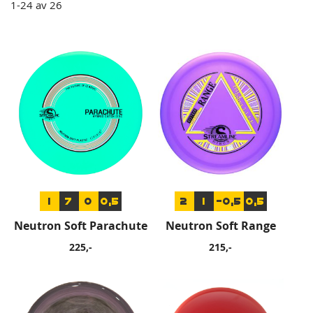
1
-
24
av
26
1
7
0
0,5
2
1
-0,5
0,5
Neutron Soft Parachute
Neutron Soft Range
225,-
215,-