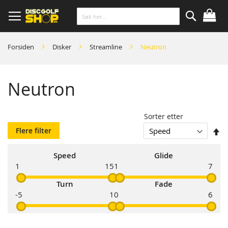
Skip
to
Content
Søk
Forsiden
Disker
Streamline
Neutron
Neutron
Sorter etter
So
Flere filter
s
Speed
Glide
1
15
1
7
Turn
Fade
-5
1
0
6