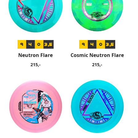
9
4
0
3,5
9
4
0
3,5
Neutron Flare
Cosmic Neutron Flare
215,-
215,-