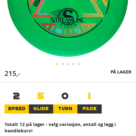
Skip
PÅ LAGER
215,-
to
the
beginning
2
5
0
1
of
the
SPEED
GLIDE
TURN
FADE
images
gallery
Totalt 12 på lager - velg variasjon, antall og legg i
handlekurv!