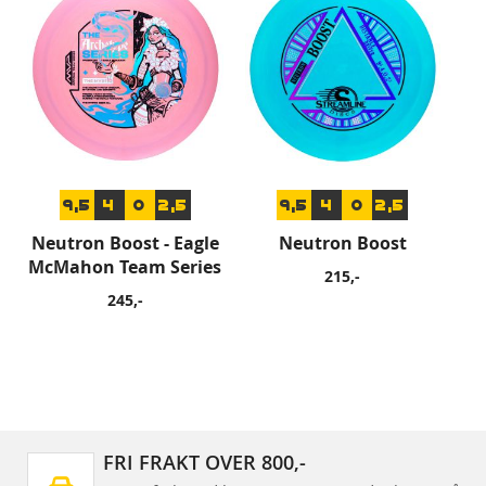
9,5
4
0
2,5
9,5
4
0
2,5
Neutron Boost - Eagle
Neutron Boost
McMahon Team Series
215,-
245,-
FRI FRAKT OVER 800,-