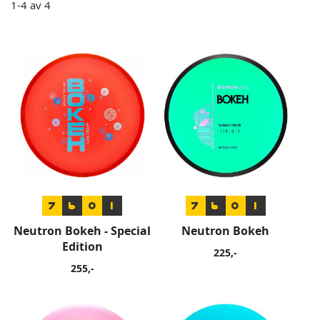
1
-
4
av
4
7
6
0
1
7
6
0
1
Neutron Bokeh - Special
Neutron Bokeh
Edition
225,-
255,-