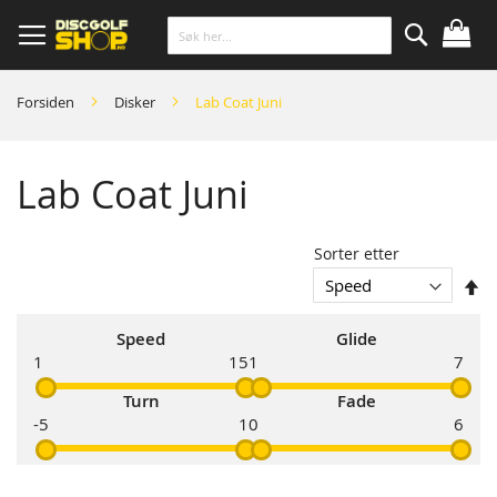
Skip
to
Content
Søk
Forsiden
Disker
Lab Coat Juni
Lab Coat Juni
Sorter etter
So
s
Speed
Glide
1
15
1
7
Turn
Fade
-5
1
0
6