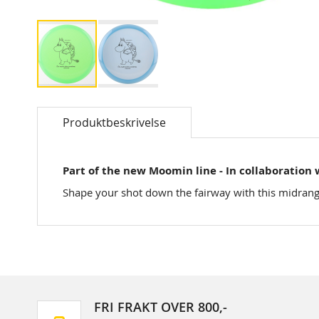
Skip
to
Produktbeskrivelse
the
beginning
of
the
Part of the new Moomin line - In collaboration
images
Shape your shot down the fairway with this midrange d
gallery
FRI FRAKT OVER 800,-