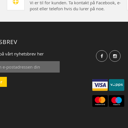
Vi er til for kunden. Ta kontakt på Facebook, e-
post eller telefon hvis du lurer på noe.
SBREV
på vårt nyhetsbrev her
r
: