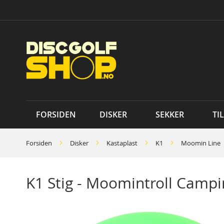
Skip
to
Content
FORSIDEN
DISKER
SEKKER
TI
Forsiden
Disker
Kastaplast
K1
Moomin Line
K1 Stig - Moomintroll Campi
Skip