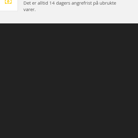
Det er alltid 14 dagers angrefrist på ubrukte
varer.