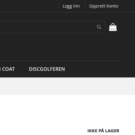
Logg Inn
Opprett Konto
Søk
MIN H
B COAT
DISCGOLFEREN
IKKE PÅ LAGER