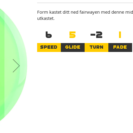
Form kastet ditt ned fairwayen med denne midra
utkastet.
6
5
-2
1
SPEED
GLIDE
TURN
FADE