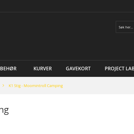
Søk
LBEHØR
KURVER
GAVEKORT
PROJECT LA
K1 Stig - Moomintroll Camping
ng