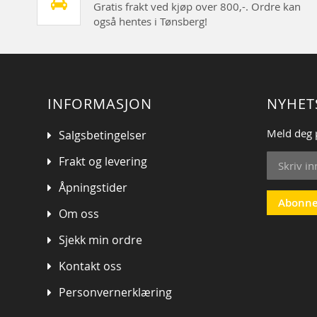
Gratis frakt ved kjøp over 800,-. Ordre kan
også hentes i Tønsberg!
INFORMASJON
NYHET
Meld deg 
Salgsbetingelser
Sign
Frakt og levering
Up
for
Åpningstider
Our
Abonne
Om oss
Newsletter
Sjekk min ordre
Kontakt oss
Personvernerklæring