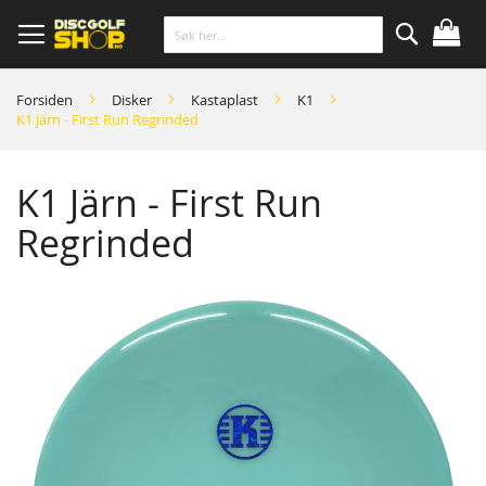
Skip
to
Content
Søk
Forsiden
Disker
Kastaplast
K1
K1 Järn - First Run Regrinded
K1 Järn - First Run
Regrinded
Skip
to
the
end
of
the
images
gallery