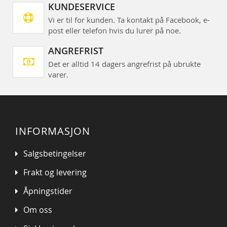
KUNDESERVICE
Vi er til for kunden. Ta kontakt på Facebook, e-
post eller telefon hvis du lurer på noe.
ANGREFRIST
Det er alltid 14 dagers angrefrist på ubrukte
varer.
INFORMASJON
Salgsbetingelser
Frakt og levering
Åpningstider
Om oss