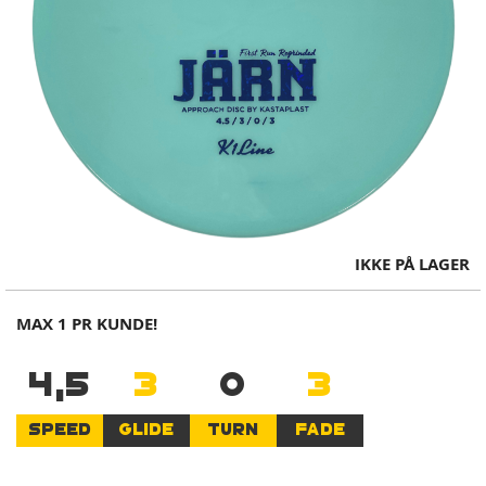
Skip
IKKE PÅ LAGER
to
the
MAX 1 PR KUNDE!
beginning
of
4,5
3
0
3
the
images
gallery
SPEED
GLIDE
TURN
FADE