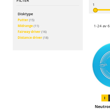
FILTER
1
Disktype
elementer
Putter
15
elementer
1
-
24
av
6
Midrange
11
elementer
Fairway driver
16
elementer
Distance driver
18
1
Neutron