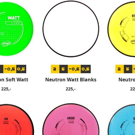
5
-0,5
0,5
2
5
-0,5
0,5
2
5
n Soft Watt
Neutron Watt Blanks
Neutr
225,-
225,-
22