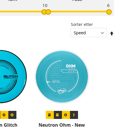
1
0
6
Sorter etter
Sorter
synken
0
0
2
5
0
1
n Glitch
Neutron Ohm - New