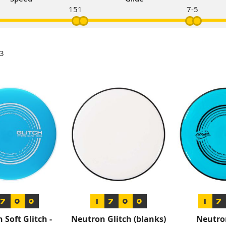
15
1
7
-5
3
7
0
0
1
7
0
0
1
7
 Soft Glitch -
Neutron Glitch (blanks)
Neutro