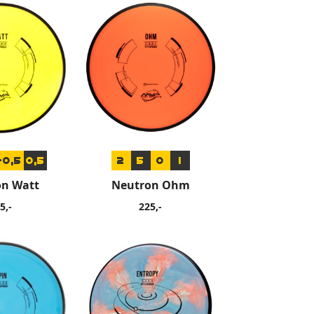
-0,5
0,5
2
5
0
1
on Watt
Neutron Ohm
5,-
225,-