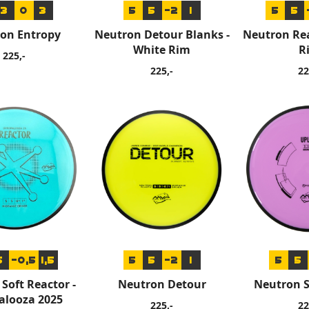
3
0
3
5
5
-2
1
5
5
on Entropy
Neutron Detour Blanks -
Neutron Rea
White Rim
R
225,-
225,-
22
5
-0,5
1,5
5
5
-2
1
5
5
Soft Reactor -
Neutron Detour
Neutron S
alooza 2025
225,-
22