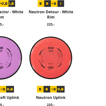
-0,5
1,5
5
5
-2
1
ctor - White
Neutron Detour - White
im
Rim
5,-
225,-
-3
0,5
5
5
-3
0,5
oft Uplink
Neutron Uplink
5,-
225,-