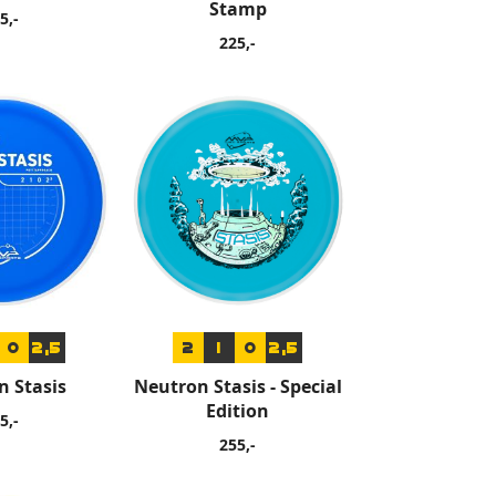
Stamp
5,-
225,-
0
2,5
2
1
0
2,5
n Stasis
Neutron Stasis - Special
Edition
5,-
255,-