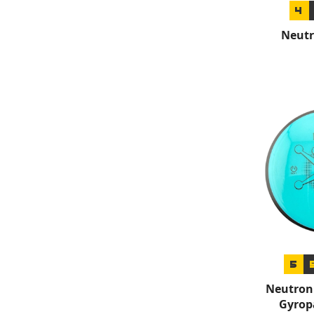
4
Neutr
5
Neutron 
Gyrop