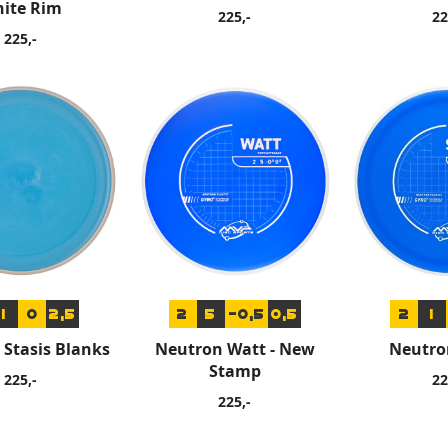
ite Rim
225,-
22
225,-
1
0
2,5
2
5
-0,5
0,5
2
1
Stasis Blanks
Neutron Watt - New
Neutro
Stamp
225,-
22
225,-