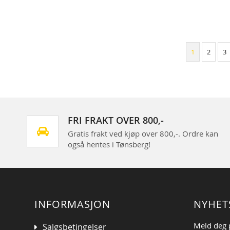
1
2
3
FRI FRAKT OVER 800,-
Gratis frakt ved kjøp over 800,-. Ordre kan
også hentes i Tønsberg!
INFORMASJON
NYHET
Meld deg 
Salgsbetingelser