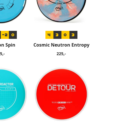
-2
0
4
3
0
3
on Spin
Cosmic Neutron Entropy
5,-
225,-