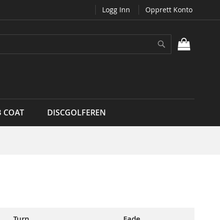
Logg Inn
Opprett Konto
Søk
MIN H
B COAT
DISCGOLFEREN
Turn
Fade