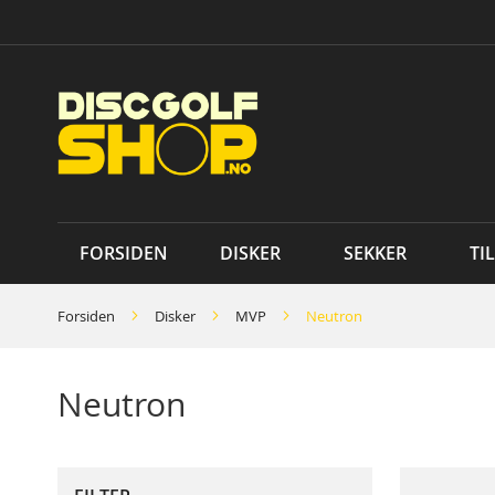
Skip
to
Content
FORSIDEN
DISKER
SEKKER
TI
Forsiden
Disker
MVP
Neutron
Neutron