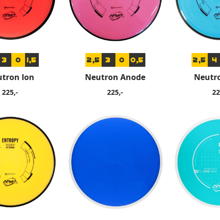
3
0
1,5
2,5
3
0
0,5
2,5
4
tron Ion
Neutron Anode
Neutr
225,-
225,-
22