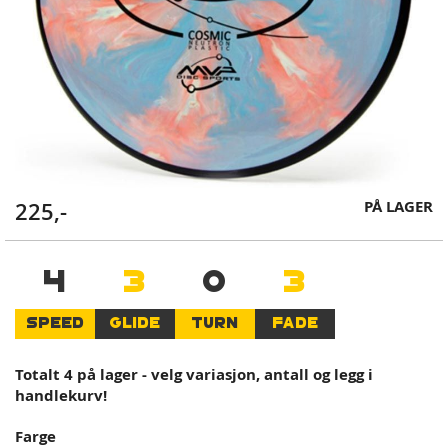
Skip
PÅ LAGER
225,-
to
the
beginning
4
3
0
3
of
the
SPEED
GLIDE
TURN
FADE
images
gallery
Totalt 4 på lager - velg variasjon, antall og legg i
handlekurv!
Farge