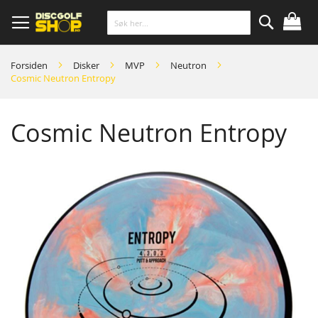
Skip
to
Content
Søk
Forsiden
Disker
MVP
Neutron
Cosmic Neutron Entropy
Cosmic Neutron Entropy
Skip
to
the
end
of
the
images
gallery