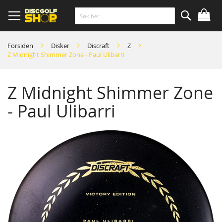
Skip
to
Content
Søk
Forsiden
Disker
Discraft
Z
Z Midnight Shimmer Zone - Paul Ulibarri
Z Midnight Shimmer Zone
- Paul Ulibarri
Skip
to
the
end
of
the
images
gallery