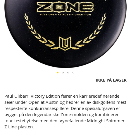
Skip
IKKE PÅ LAGER
to
the
Paul Ulibarri Victory Edition feirer en karrieredefinerende
beginning
seier under Open at Austin og hedrer en av diskgolfens mest
of
respekterte konkurransespillere. Denne spesialutgaven er
the
bygget på den legendariske Zone-molden og kombinerer
images
tour-testet ytelse med den iøynefallende Midnight Shimmer
gallery
Z Line-plasten.