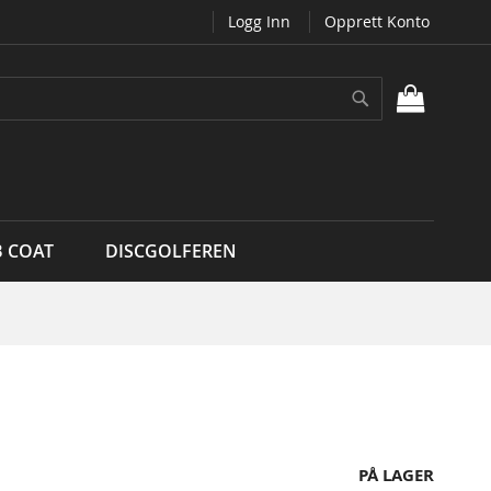
Logg Inn
Opprett Konto
Søk
MIN H
B COAT
DISCGOLFEREN
PÅ LAGER