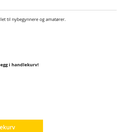
illet til nybegynnere og amatører.
 legg i handlekurv!
lekurv