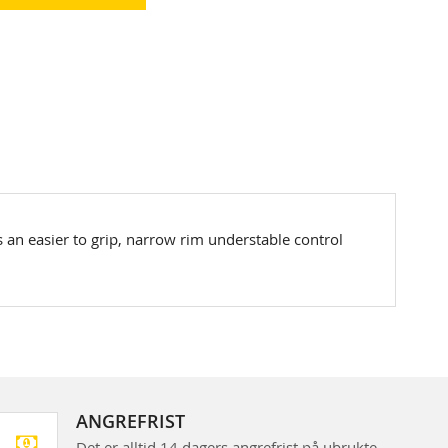
 an easier to grip, narrow rim understable control
ANGREFRIST
Det er alltid 14 dagers angrefrist på ubrukte