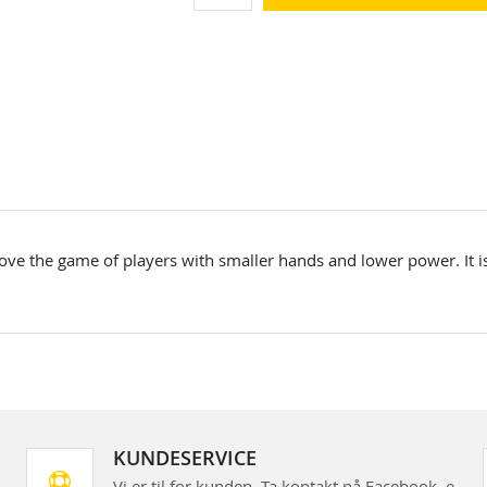
ove the game of players with smaller hands and lower power. It is
KUNDESERVICE
Vi er til for kunden. Ta kontakt på Facebook, e-