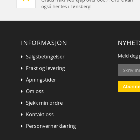
også hentes i Tønsberg!
INFORMASJON
NYHET
Meld deg 
Salgsbetingelser
Sign
Frakt og levering
Up
for
Åpningstider
Our
Abonne
Om oss
Newsletter
Sjekk min ordre
Kontakt oss
Personvernerklæring