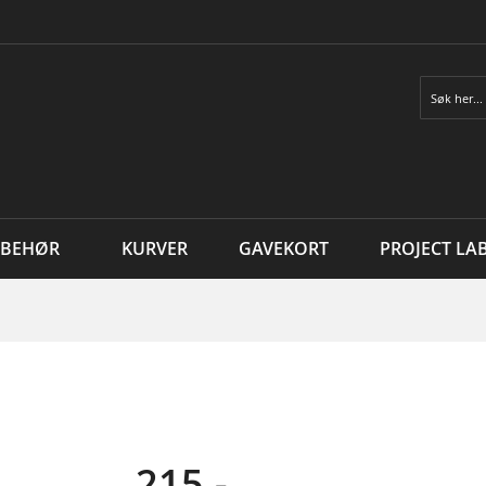
Søk
LBEHØR
KURVER
GAVEKORT
PROJECT LA
215,-