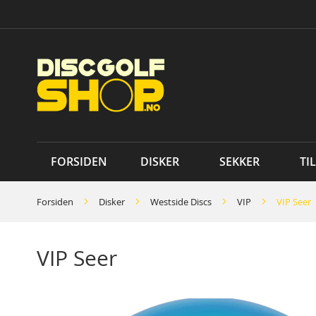
Skip
to
Content
FORSIDEN
DISKER
SEKKER
TI
Forsiden
Disker
Westside Discs
VIP
VIP Seer
VIP Seer
Skip