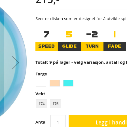
Seer er disken som er designet for å utvikle sp
7
5
-2
1
SPEED
GLIDE
TURN
FADE
Totalt 9 på lager - velg variasjon, antall og
Farge
Vekt
174
176
Legg i hand
Antall