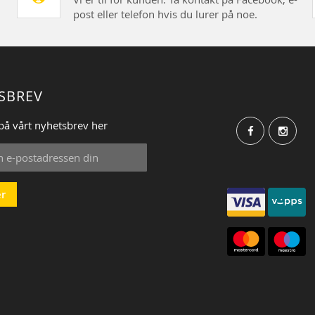
post eller telefon hvis du lurer på noe.
SBREV
på vårt nyhetsbrev her
r
: