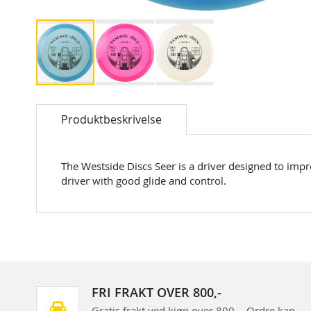
Skip
to
Produktbeskrivelse
the
beginning
of
the
The Westside Discs Seer is a driver designed to impr
images
driver with good glide and control.
gallery
FRI FRAKT OVER 800,-
Gratis frakt ved kjøp over 800,-. Ordre kan