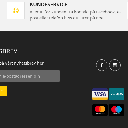
KUNDESERVICE
Vi er til for kunden. Ta kontakt på Facebook, e-
post eller telefon hvis du lurer på noe.
SBREV
på vårt nyhetsbrev her
r
: