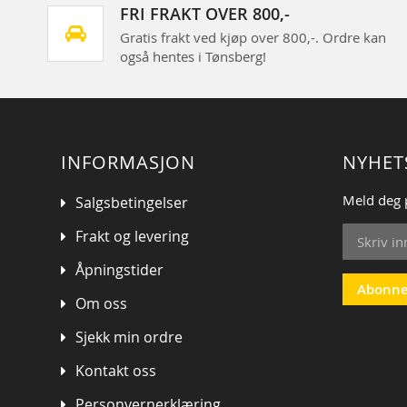
FRI FRAKT OVER 800,-
Gratis frakt ved kjøp over 800,-. Ordre kan
også hentes i Tønsberg!
INFORMASJON
NYHET
Meld deg 
Salgsbetingelser
Sign
Frakt og levering
Up
for
Åpningstider
Our
Abonne
Om oss
Newsletter
Sjekk min ordre
Kontakt oss
Personvernerklæring