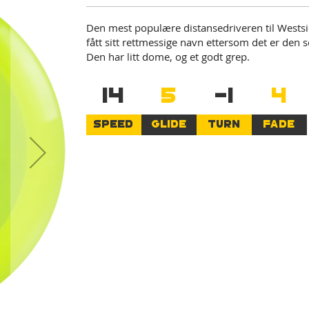
Den mest populære distansedriveren til Westsi
fått sitt rettmessige navn ettersom det er den so
Den har litt dome, og et godt grep.
14
5
-1
4
SPEED
GLIDE
TURN
FADE