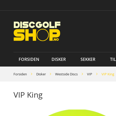
Skip
to
Content
FORSIDEN
DISKER
SEKKER
TI
Forsiden
Disker
Westside Discs
VIP
VIP King
VIP King
Skip