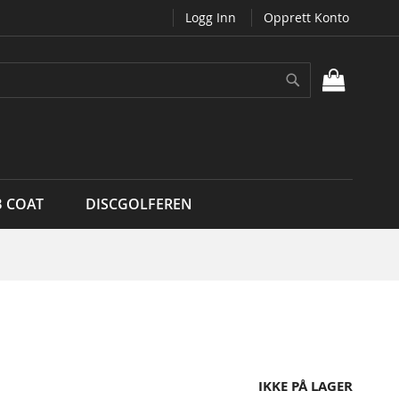
Logg Inn
Opprett Konto
Søk
MIN H
B COAT
DISCGOLFEREN
IKKE PÅ LAGER