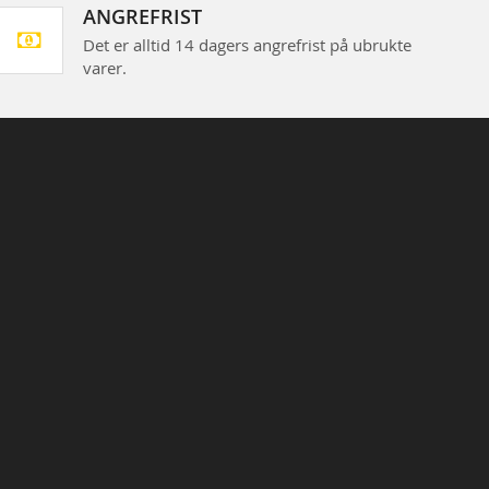
ANGREFRIST
Det er alltid 14 dagers angrefrist på ubrukte
varer.