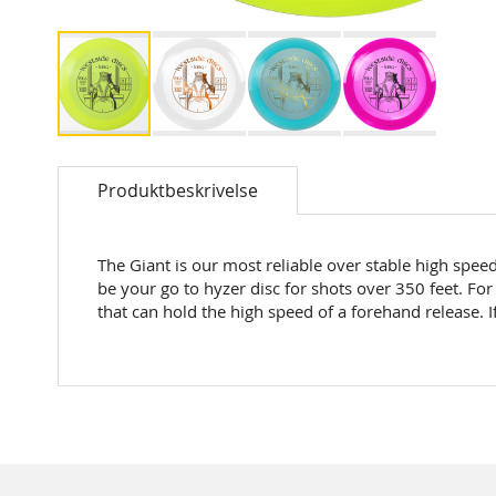
Skip
to
Produktbeskrivelse
the
beginning
of
the
The Giant is our most reliable over stable high speed 
images
be your go to hyzer disc for shots over 350 feet. For 
gallery
that can hold the high speed of a forehand release. If