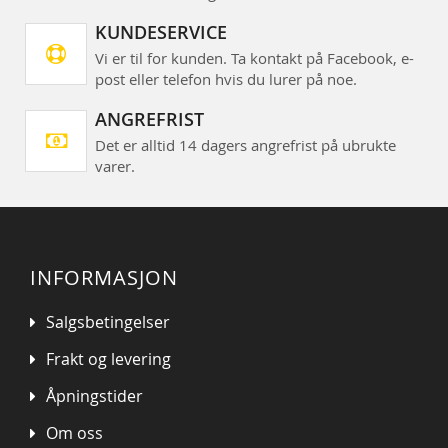
KUNDESERVICE
Vi er til for kunden. Ta kontakt på Facebook, e-
post eller telefon hvis du lurer på noe.
ANGREFRIST
Det er alltid 14 dagers angrefrist på ubrukte
varer.
INFORMASJON
Salgsbetingelser
Frakt og levering
Åpningstider
Om oss