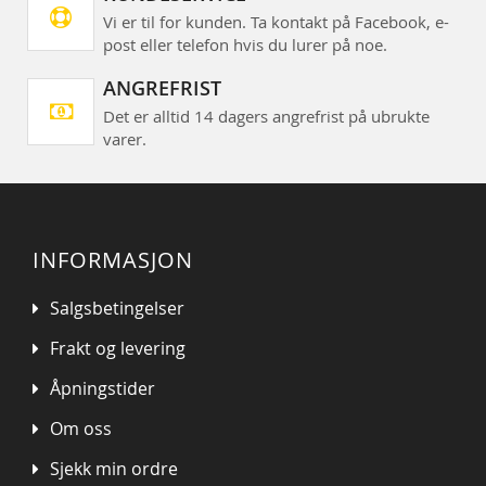
Vi er til for kunden. Ta kontakt på Facebook, e-
post eller telefon hvis du lurer på noe.
ANGREFRIST
Det er alltid 14 dagers angrefrist på ubrukte
varer.
INFORMASJON
Salgsbetingelser
Frakt og levering
Åpningstider
Om oss
Sjekk min ordre