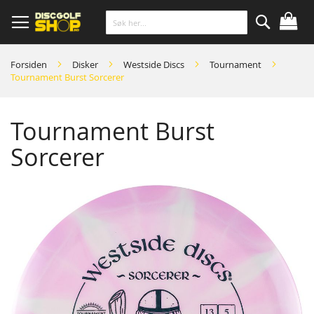
Skip
to
Content
Søk
Forsiden
Disker
Westside Discs
Tournament
Tournament Burst Sorcerer
Tournament Burst
Sorcerer
Skip
to
the
end
of
the
images
gallery