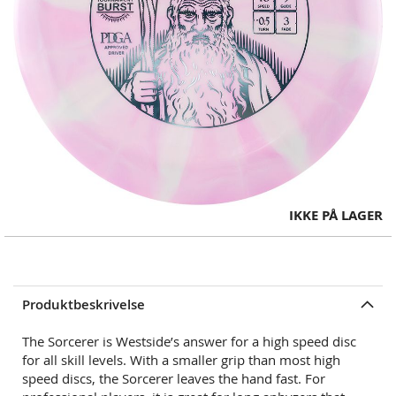
Skip
IKKE PÅ LAGER
to
the
beginning
of
Produktbeskrivelse
the
images
The Sorcerer is Westside’s answer for a high speed disc
gallery
for all skill levels. With a smaller grip than most high
speed discs, the Sorcerer leaves the hand fast. For