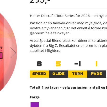
Her er Discrafts Tour Series for 2026 – en hylles
Passion er en fairway-driver med mye glide, de
nøytrale flyvebanen gjør det enkelt å forme k
gjennom hele fairwayen.
Årets Special Blend-plast kombinerer karakteri
dybden fra Big Z. Resultatet er en premium pla
stabilitet i flighten.
8
5
-1
1
SPEED
GLIDE
TURN
FADE
Totalt 1 på lager - velg variasjon, antall og
Farge