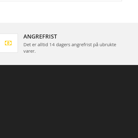
ANGREFRIST
Det er alltid 14 dagers angrefrist på ubrukte
varer.