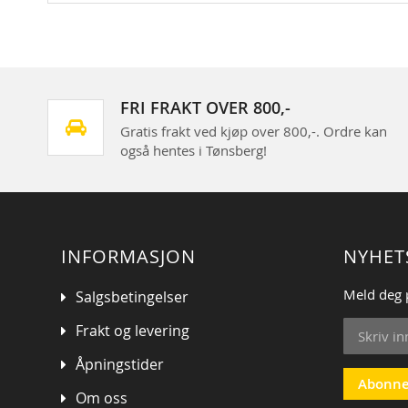
FRI FRAKT OVER 800,-
Gratis frakt ved kjøp over 800,-. Ordre kan
også hentes i Tønsberg!
INFORMASJON
NYHET
Meld deg 
Salgsbetingelser
Sign
Frakt og levering
Up
for
Åpningstider
Our
Abonne
Om oss
Newsletter