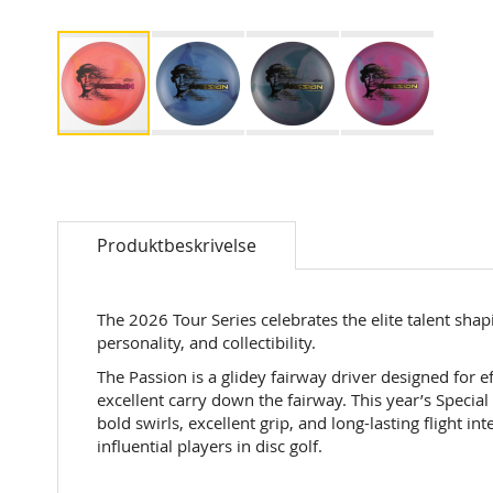
Skip
to
the
beginning
of
Produktbeskrivelse
the
images
gallery
The 2026 Tour Series celebrates the elite talent shap
personality, and collectibility.
The Passion is a glidey fairway driver designed for ef
excellent carry down the fairway. This year’s Special
bold swirls, excellent grip, and long-lasting flight i
influential players in disc golf.