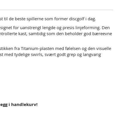
t til de beste spillerne som former discgolf i dag.
signet for uanstrengt lengde og presis linjeforming. Den
ontrollerte kast, samtidig som den beholder god bæreevne
stikken fra Titanium-plasten med følelsen og den visuelle
st med tydelige swirls, svært godt grep og langvarig
 legg i handlekurv!