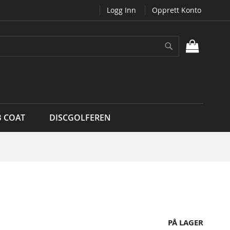
Logg Inn
Opprett Konto
Søk
MIN H
B COAT
DISCGOLFEREN
PÅ LAGER