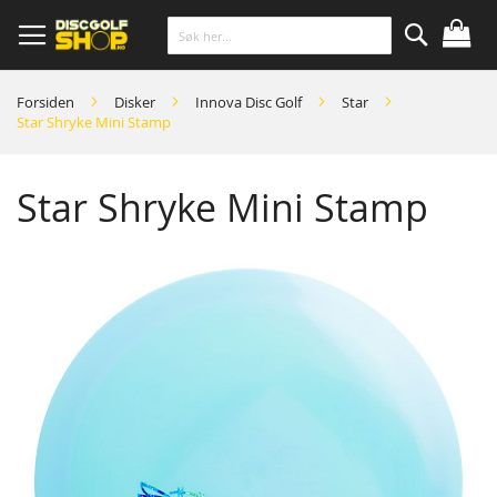
Skip
to
Content
Søk
Forsiden
Disker
Innova Disc Golf
Star
Star Shryke Mini Stamp
Star Shryke Mini Stamp
Skip
to
the
end
of
the
images
gallery