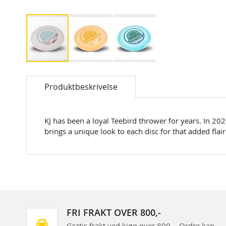
Skip
to
Produktbeskrivelse
the
beginning
of
the
KJ has been a loyal Teebird thrower for years. In 2020
images
brings a unique look to each disc for that added flair.
gallery
FRI FRAKT OVER 800,-
Gratis frakt ved kjøp over 800,-. Ordre kan