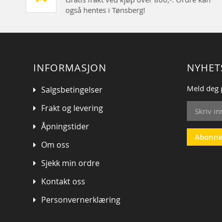
også hentes i Tønsberg!
INFORMASJON
NYHET
Meld deg 
Salgsbetingelser
Sign
Frakt og levering
Up
for
Åpningstider
Our
Abonne
Om oss
Newsletter
Sjekk min ordre
Kontakt oss
Personvernerklæring