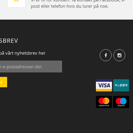
post eller telefon hvis du lurer på noe.
SBREV
på vårt nyhetsbrev her
r
: