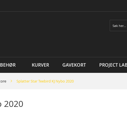
Søk
LBEHØR
KURVER
GAVEKORT
PROJECT LA
tore
Splatter Star Teebird KJ Nybo 2020
o 2020