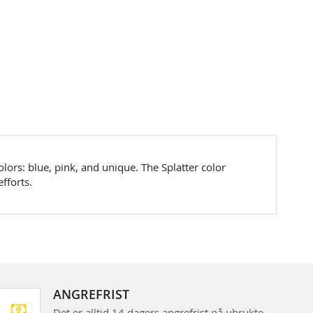
olors: blue, pink, and unique. The Splatter color
efforts.
ANGREFRIST
Det er alltid 14 dagers angrefrist på ubrukte