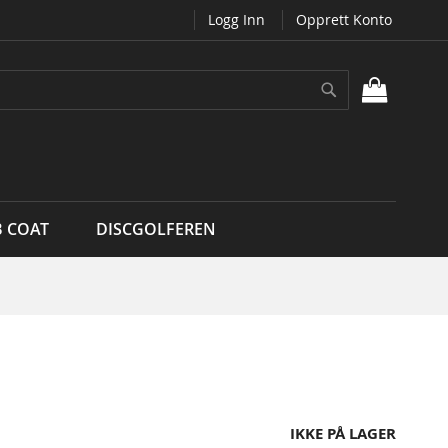
Logg Inn
Opprett Konto
Søk
MIN H
B COAT
DISCGOLFEREN
IKKE PÅ LAGER