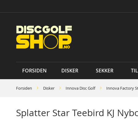
Skip
to
Content
FORSIDEN
DISKER
SEKKER
TI
Forsiden
Disker
Innova Disc Golf
Innova Factory S
Splatter Star Teebird KJ Nyb
Skip