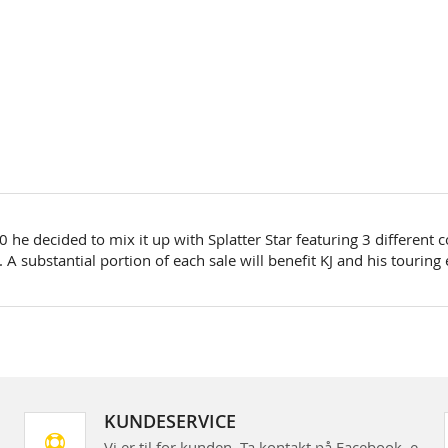
 he decided to mix it up with Splatter Star featuring 3 different c
 A substantial portion of each sale will benefit KJ and his touring 
KUNDESERVICE
Vi er til for kunden. Ta kontakt på Facebook, e-