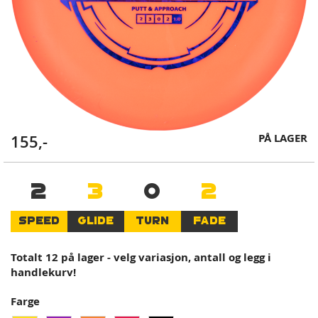
Skip
PÅ LAGER
155,-
to
the
beginning
2
3
0
2
of
the
SPEED
GLIDE
TURN
FADE
images
gallery
Totalt 12 på lager - velg variasjon, antall og legg i
handlekurv!
Farge