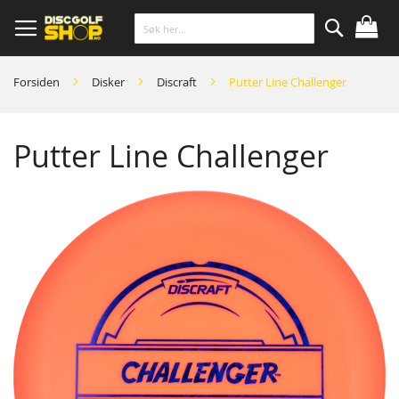
Skip
to
Content
Søk
Forsiden
Disker
Discraft
Putter Line Challenger
Putter Line Challenger
Skip
to
the
end
of
the
images
gallery