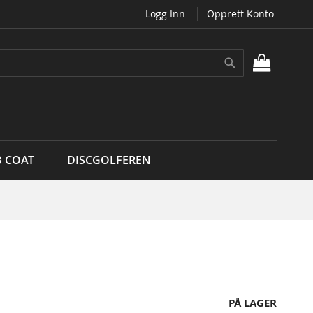
Logg Inn
Opprett Konto
Søk
MIN H
B COAT
DISCGOLFEREN
PÅ LAGER