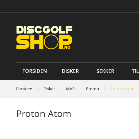
Skip
to
Content
FORSIDEN
DISKER
SEKKER
TI
Forsiden
Disker
MVP
Proton
Proton Atom
Proton Atom
Skip