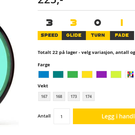
3
3
0
1
SPEED
GLIDE
TURN
FADE
Totalt 22 på lager - velg variasjon, antall o
Farge
Vekt
167
168
173
174
Legg i hand
Antall