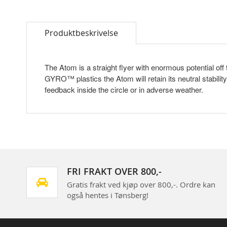
Skip
to
Produktbeskrivelse
the
beginning
of
the
The Atom is a straight flyer with enormous potential off 
images
GYRO™ plastics the Atom will retain its neutral stability 
gallery
feedback inside the circle or in adverse weather.
FRI FRAKT OVER 800,-
Gratis frakt ved kjøp over 800,-. Ordre kan
også hentes i Tønsberg!