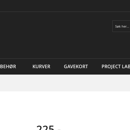
Søk
LBEHØR
KURVER
GAVEKORT
PROJECT LA
225,-