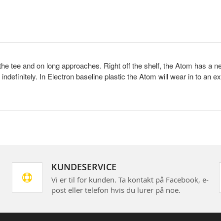
the tee and on long approaches. Right off the shelf, the Atom has a neut
indefinitely. In Electron baseline plastic the Atom will wear in to an ext
KUNDESERVICE
Vi er til for kunden. Ta kontakt på Facebook, e-
post eller telefon hvis du lurer på noe.