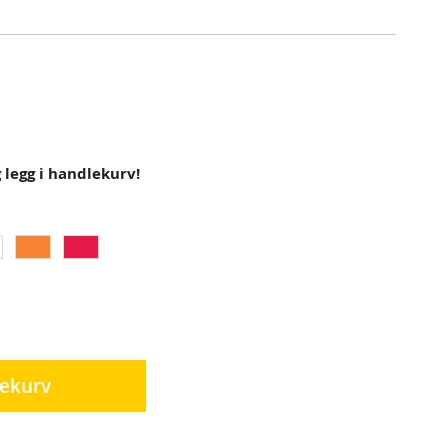
g legg i handlekurv!
lekurv