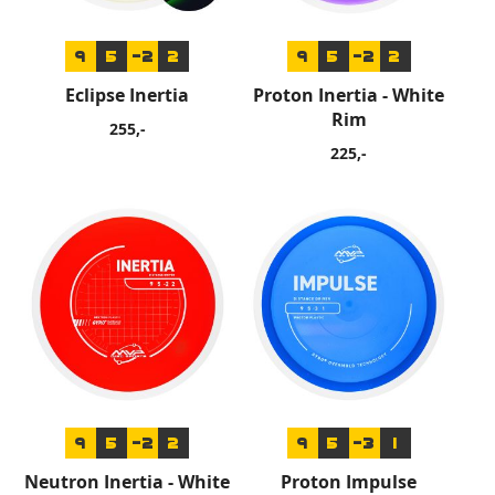
9
5
-2
2
9
5
-2
2
Eclipse Inertia
Proton Inertia - White
Rim
255,-
225,-
9
5
-2
2
9
5
-3
1
Neutron Inertia - White
Proton Impulse