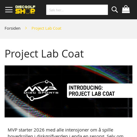
Skip
to
Content
Søk
Forsiden
Project Lab Coat
Project Lab Coat
MVP starter 2026 med alle intensjoner om å spille
hovedrollen i diskgolfverden i enda en sesong. Selv om