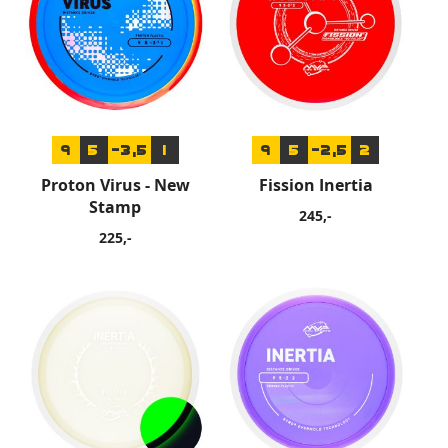
9
5
-3,5
1
9
5
-2,5
2
Proton Virus - New
Fission Inertia
Stamp
245,-
225,-