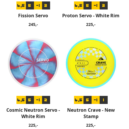
6,5
5
-1
2
6,5
5
-1
2
Fission Servo
Proton Servo - White Rim
245,-
225,-
6,5
5
-1
2
6,5
5
-1
1
Cosmic Neutron Servo -
Neutron Crave - New
White Rim
Stamp
225,-
225,-