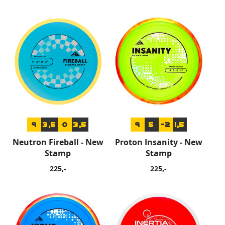
9
3,5
0
3,5
9
5
-2
1,5
Neutron Fireball - New
Proton Insanity - New
Stamp
Stamp
225,-
225,-