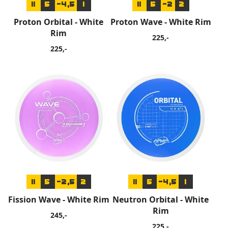
11
5
-4,5
1
11
5
-2
2
Proton Orbital - White
Proton Wave - White Rim
Rim
225,-
225,-
11
5
-2,5
2
11
5
-4,5
1
Fission Wave - White Rim
Neutron Orbital - White
Rim
245,-
225,-