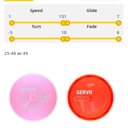
s
Speed
Glide
1
15
1
7
Turn
Fade
-5
1
0
6
25
-
48
av
49