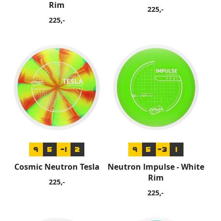
Rim
225,-
225,-
9
5
-1
2
9
5
-3
1
Cosmic Neutron Tesla
Neutron Impulse - White
Rim
225,-
225,-