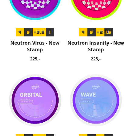
9
5
-3,5
1
9
5
-2
1,5
Neutron Virus - New
Neutron Insanity - New
Stamp
Stamp
225,-
225,-