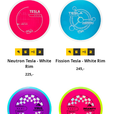
9
5
-1
2
9
5
-1
2
Neutron Tesla - White
Fission Tesla - White Rim
Rim
245,-
225,-