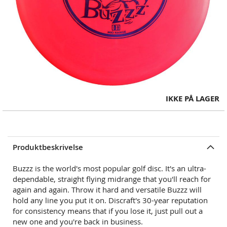
Skip
IKKE PÅ LAGER
to
the
beginning
of
Produktbeskrivelse
the
images
Buzzz is the world's most popular golf disc. It's an ultra-
gallery
dependable, straight
flying midrange that you'll reach for
again and again. Throw it hard and versatile Buzzz will
hold any line you put it on. Discraft's 30-year reputation
for consistency means that if you lose it, just pull out a
new one and you're back in business.