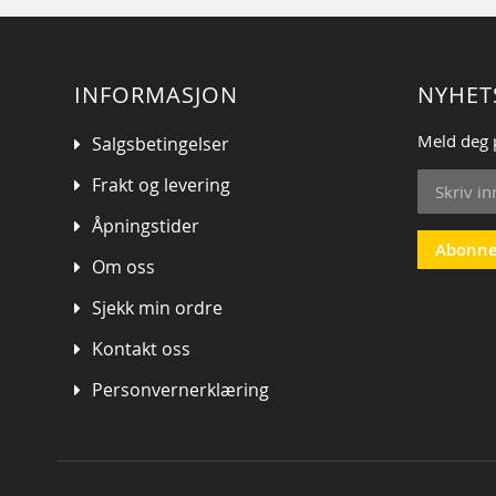
INFORMASJON
NYHET
Meld deg 
Salgsbetingelser
Sign
Frakt og levering
Up
for
Åpningstider
Our
Abonne
Om oss
Newsletter
Sjekk min ordre
Kontakt oss
Personvernerklæring