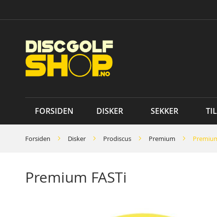
Skip
to
Content
FORSIDEN
DISKER
SEKKER
TI
Forsiden
Disker
Prodiscus
Premium
Premium
Premium FASTi
Skip