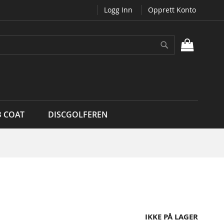
Logg Inn
Opprett Konto
Søk
MIN H
B COAT
DISCGOLFEREN
IKKE PÅ LAGER