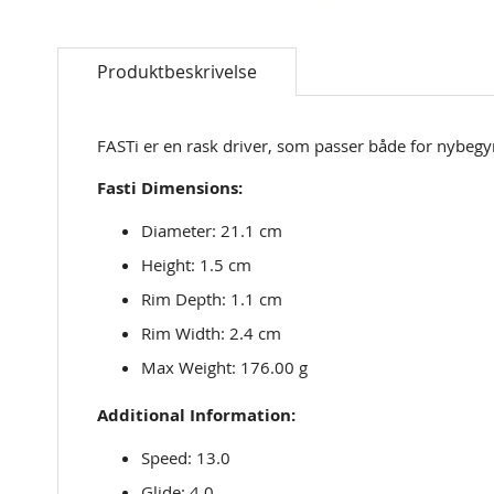
Skip
to
Produktbeskrivelse
the
beginning
of
the
FASTi er en rask driver, som passer både for nybeg
images
Fasti Dimensions:
gallery
Diameter: 21.1 cm
Height: 1.5 cm
Rim Depth: 1.1 cm
Rim Width: 2.4 cm
Max Weight: 176.00 g
Additional Information:
Speed: 13.0
Glide: 4.0