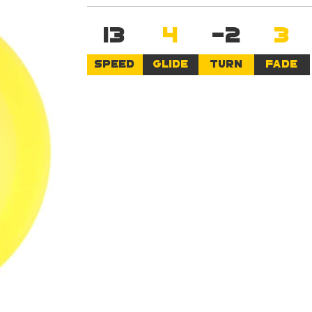
13
4
-2
3
SPEED
GLIDE
TURN
FADE