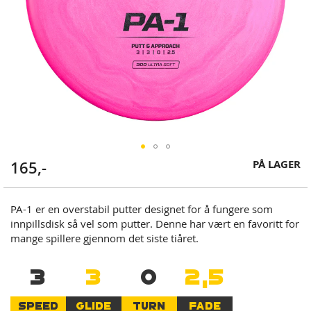
Skip
PÅ LAGER
165,-
to
the
beginning
PA-1 er en overstabil putter designet for å fungere som
of
innpillsdisk så vel som putter. Denne har vært en favoritt for
the
mange spillere gjennom det siste tiåret.
images
gallery
3
3
0
2,5
SPEED
GLIDE
TURN
FADE