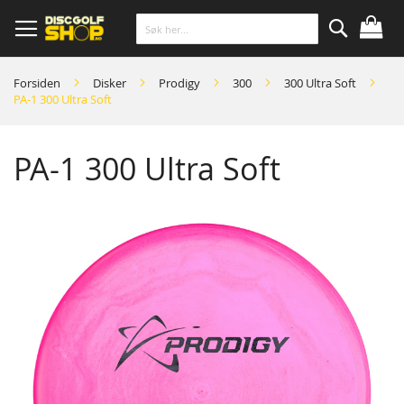
Skip
to
Content
Søk
Forsiden
Disker
Prodigy
300
300 Ultra Soft
PA-1 300 Ultra Soft
PA-1 300 Ultra Soft
Skip
to
the
end
of
the
images
gallery