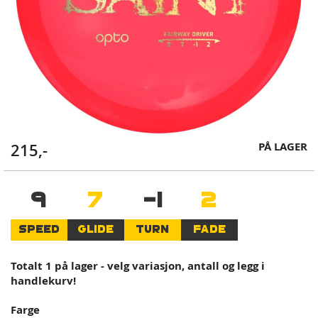
Skip
PÅ LAGER
215,-
to
the
beginning
9
7
-1
2
of
the
SPEED
GLIDE
TURN
FADE
images
gallery
Totalt 1 på lager - velg variasjon, antall og legg i
handlekurv!
Farge