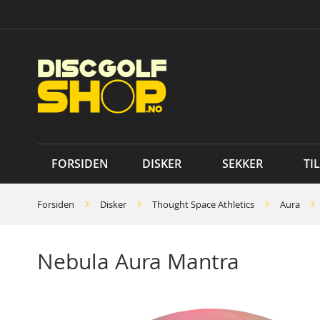
Skip
to
Content
FORSIDEN
DISKER
SEKKER
TI
Forsiden
Disker
Thought Space Athletics
Aura
Nebula Aura Mantra
Skip