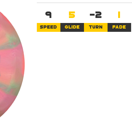
9
5
-2
1
SPEED
GLIDE
TURN
FADE