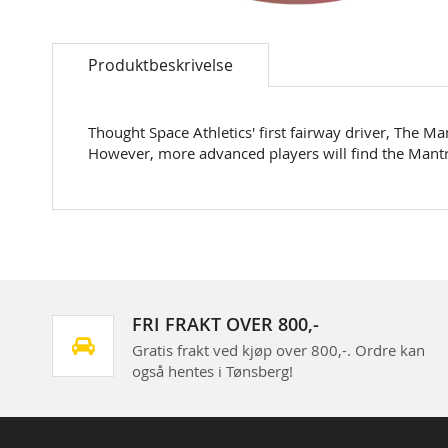
Skip
to
Produktbeskrivelse
the
beginning
of
the
Thought Space Athletics' first fairway driver, The Man
images
However, more advanced players will find the Mantra t
gallery
FRI FRAKT OVER 800,-
Gratis frakt ved kjøp over 800,-. Ordre kan
også hentes i Tønsberg!