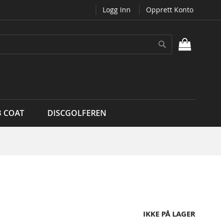
Logg Inn
Opprett Konto
Søk
MIN H
B COAT
DISCGOLFEREN
IKKE PÅ LAGER