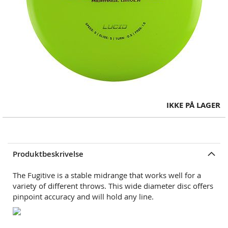
Skip
IKKE PÅ LAGER
to
the
beginning
of
Produktbeskrivelse
the
images
The Fugitive is a stable midrange that works well for a
gallery
variety of different throws. This wide diameter disc offers
pinpoint accuracy and will hold any line.