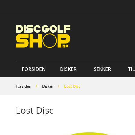
Skip
to
Content
FORSIDEN
DISKER
SEKKER
TI
Forsiden
Disker
Lost Disc
Lost Disc
Skip