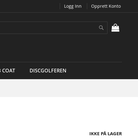
Logg Inn
Opprett Konto
Søk
MIN H
B COAT
DISCGOLFEREN
IKKE PÅ LAGER