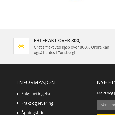
Skip
to
the
beginning
of
the
images
FRI FRAKT OVER 800,-
gallery
Gratis frakt ved kjøp over 800,-. Ordre kan
også hentes i Tønsberg!
INFORMASJON
NYHET
Meld deg 
Salgsbetingelser
Sign
Frakt og levering
Up
for
Åpningstider