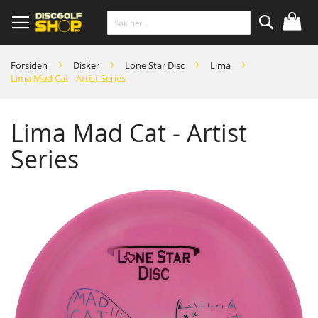
Skip
to
Content
Søk
Forsiden
Disker
Lone Star Disc
Lima
Lima Mad Cat - Artist Series
Lima Mad Cat - Artist
Series
Skip
to
the
end
of
the
images
gallery