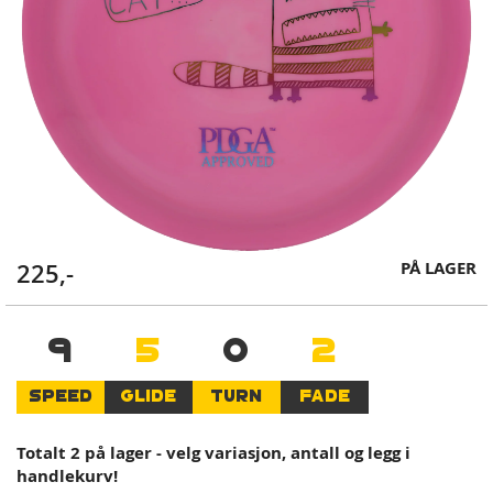
Skip
PÅ LAGER
225,-
to
the
beginning
9
5
0
2
of
the
SPEED
GLIDE
TURN
FADE
images
gallery
Totalt 2 på lager - velg variasjon, antall og legg i
handlekurv!