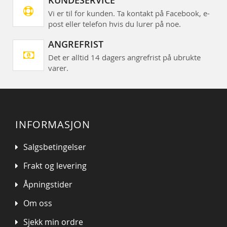
Vi er til for kunden. Ta kontakt på Facebook, e-
post eller telefon hvis du lurer på noe.
ANGREFRIST
Det er alltid 14 dagers angrefrist på ubrukte
varer.
INFORMASJON
Salgsbetingelser
Frakt og levering
Åpningstider
Om oss
Sjekk min ordre