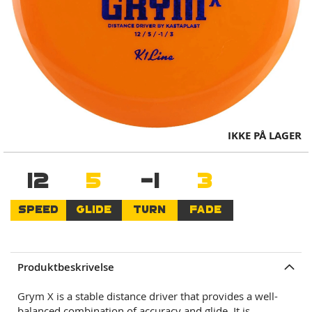
Skip
IKKE PÅ LAGER
to
the
12
5
-1
3
beginning
of
the
SPEED
GLIDE
TURN
FADE
images
gallery
Produktbeskrivelse
Grym X is a stable distance driver that provides a well-
balanced combination of accuracy and glide. It is