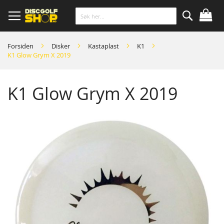
Skip
to
Content
Søk
Forsiden
Disker
Kastaplast
K1
K1 Glow Grym X 2019
K1 Glow Grym X 2019
Skip
to
the
end
of
the
images
gallery