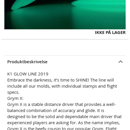
Skip
IKKE PÅ LAGER
to
the
beginning
of
Produktbeskrivelse
the
images
K1 GLOW LINE 2019
gallery
Embrace the darkness, it’s time to SHINE! The line will
include all our molds, with individual stamps and flight
specs.
Grym X:
Grym X is a stable distance driver that provides a well-
balanced combination of accuracy and glide. It is
designed to be the solid and dependable main driver that
experienced players are asking for. As the name implies,
Grym X is the beefy cousin to our popular Grym. Flight