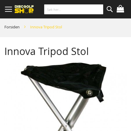
Skip
to
Content
Søk
Forsiden
Innova Tripod Stol
Innova Tripod Stol
Skip
to
the
end
of
the
images
gallery