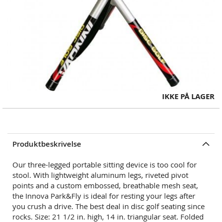
Skip
IKKE PÅ LAGER
to
the
beginning
of
Produktbeskrivelse
the
images
Our three-legged portable sitting device is too cool for
gallery
stool. With lightweight aluminum legs, riveted pivot
points and a custom embossed, breathable mesh seat,
the Innova Park&Fly is ideal for resting your legs after
you crush a drive. The best deal in disc golf seating since
rocks. Size: 21 1/2 in. high, 14 in. triangular seat. Folded