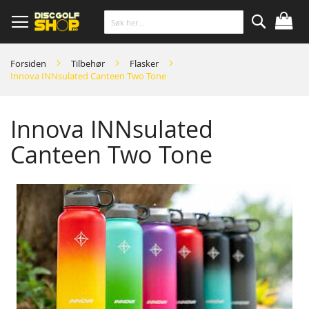
Skip
to
Content
Søk
Forsiden
Tilbehør
Flasker
Innova INNsulated Canteen Two Tone
Innova INNsulated
Canteen Two Tone
Skip
to
the
end
of
the
images
gallery