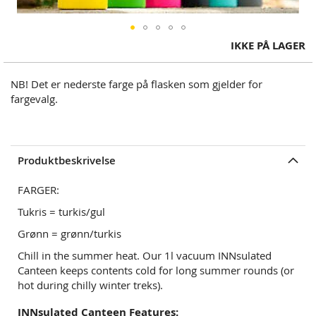
Skip
IKKE PÅ LAGER
to
the
NB! Det er nederste farge på flasken som gjelder for
beginning
fargevalg.
of
the
images
gallery
Produktbeskrivelse
FARGER:
Tukris = turkis/gul
Grønn = grønn/turkis
Chill in the summer heat. Our 1l vacuum INNsulated
Canteen keeps contents cold for long summer rounds (or
hot during chilly winter treks).
INNsulated Canteen Features: