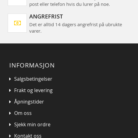
post eller telefon hvis du lurer på noe.
ANGREFRIST
Det er alltid 14 dagers angrefrist på ubrukte
varer.
INFORMASJON
Salgsbetingelser
Frakt og levering
Åpningstider
Om oss
Sjekk min ordre
Kontakt oss