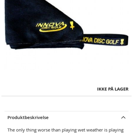
Skip
IKKE PÅ LAGER
to
the
beginning
of
Produktbeskrivelse
the
images
The only thing worse than playing wet weather is playing
gallery