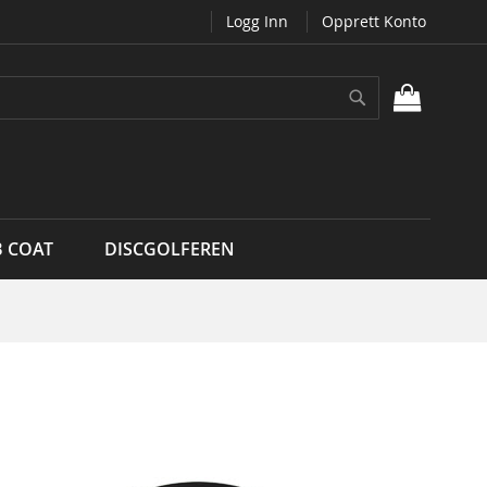
Logg Inn
Opprett Konto
Søk
MIN H
B COAT
DISCGOLFEREN