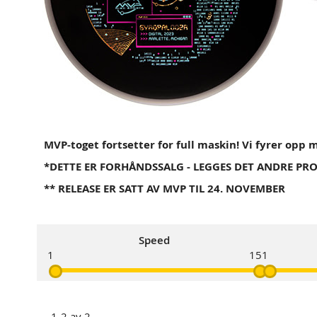
MVP-toget fortsetter for full maskin! Vi fyrer op
*DETTE ER FORHÅNDSSALG - LEGGES DET ANDRE PROD
** RELEASE ER SATT AV MVP TIL 24. NOVEMBER
Speed
1
15
1
1
-
2
av
2