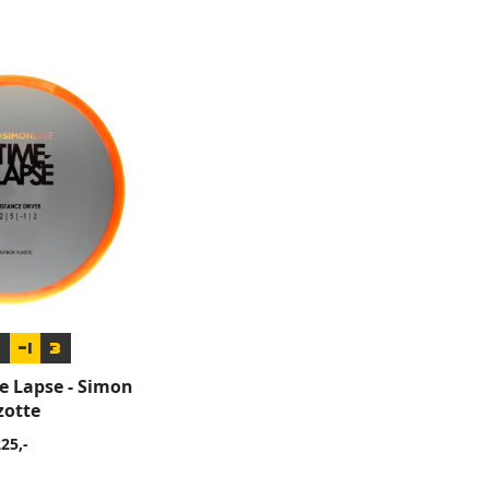
5
-1
3
e Lapse - Simon
zotte
25,-