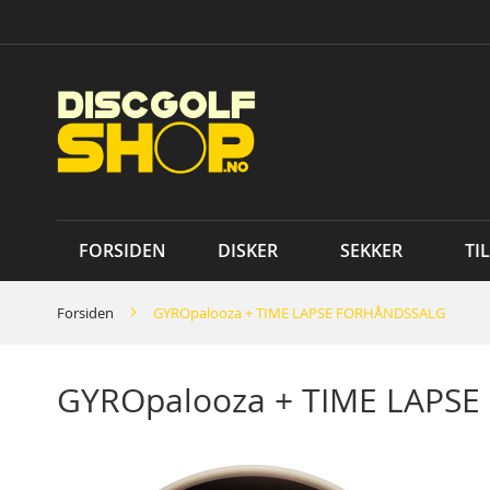
Skip
to
Content
FORSIDEN
DISKER
SEKKER
TI
Forsiden
GYROpalooza + TIME LAPSE FORHÅNDSSALG
GYROpalooza + TIME LAPS