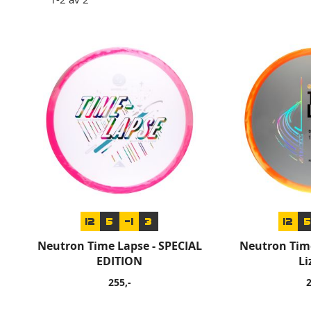
12
5
-1
3
12
Neutron Time Lapse - SPECIAL
Neutron Tim
EDITION
Li
255,-
2