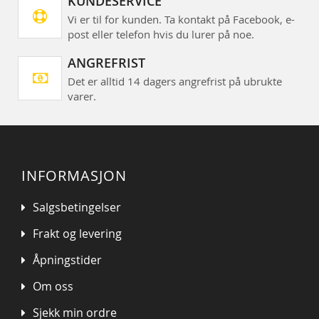
KUNDESERVICE
Vi er til for kunden. Ta kontakt på Facebook, e-
post eller telefon hvis du lurer på noe.
ANGREFRIST
Det er alltid 14 dagers angrefrist på ubrukte
varer.
INFORMASJON
Salgsbetingelser
Frakt og levering
Åpningstider
Om oss
Sjekk min ordre