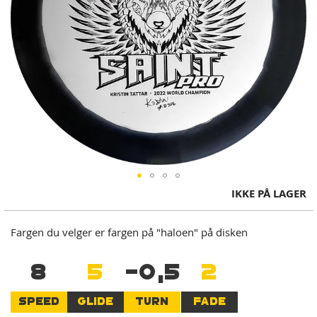
Skip
IKKE PÅ LAGER
to
the
Fargen du velger er fargen på "haloen" på disken
beginning
of
8
5
-0,5
2
the
images
gallery
SPEED
GLIDE
TURN
FADE