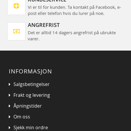
Vi er til for kunden. Ta kontakt på Facebook, e-
post eller telefon hvis du lurer på noe.
ANGREFRIST
Det er alltid 14 dagers angrefrist på ubrukte
varer.
INFORMASJON
Salgsbetingelser
Frakt og levering
Åpningstider
Om oss
Sjekk min ordre