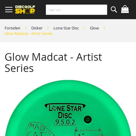
Skip
to
Content
Søk
Forsiden
Disker
Lone Star Disc
Glow
Glow Madcat - Artist Series
Glow Madcat - Artist
Series
Skip
to
the
end
of
the
images
gallery