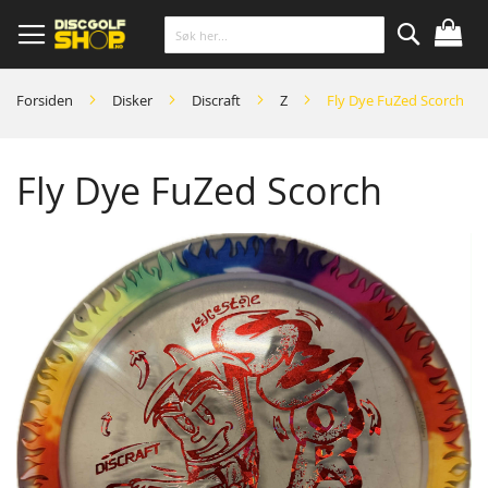
Skip
to
Content
Søk
Forsiden
Disker
Discraft
Z
Fly Dye FuZed Scorch
Fly Dye FuZed Scorch
Skip
to
the
end
of
the
images
gallery