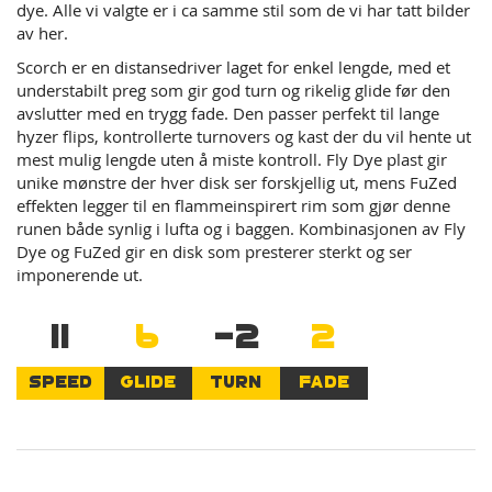
dye. Alle vi valgte er i ca samme stil som de vi har tatt bilder
av her.
Scorch er en distansedriver laget for enkel lengde, med et
understabilt preg som gir god turn og rikelig glide før den
avslutter med en trygg fade. Den passer perfekt til lange
hyzer flips, kontrollerte turnovers og kast der du vil hente ut
mest mulig lengde uten å miste kontroll. Fly Dye plast gir
unike mønstre der hver disk ser forskjellig ut, mens FuZed
effekten legger til en flammeinspirert rim som gjør denne
runen både synlig i lufta og i baggen. Kombinasjonen av Fly
Dye og FuZed gir en disk som presterer sterkt og ser
imponerende ut.
11
6
-2
2
SPEED
GLIDE
TURN
FADE