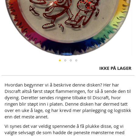
Skip
IKKE PÅ LAGER
to
the
Hvordan begynner vi å beskrive denne disken? Her har
beginning
Discraft altså først støpt flammeringen, for så å sende den til
of
dyeing. Deretter sendes ringene tilbake til Discraft, hvor
the
ringen blir støpt inn i platen. Denne disken har dermed tatt
images
over en uke å lage, og har krevd mer planlegging og logistikk
gallery
enn det meste annet.
Vi synes det var veldig spennende å få plukke disse, og vi
valgte selvsagt de som hadde de peneste mønsterne med