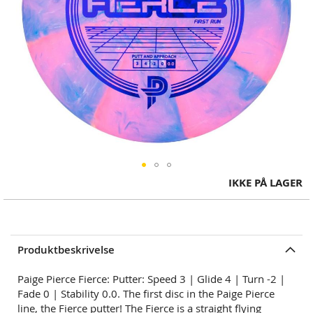
Skip
IKKE PÅ LAGER
to
the
beginning
of
Produktbeskrivelse
the
images
Paige Pierce Fierce: Putter: Speed 3 | Glide 4 | Turn -2 |
gallery
Fade 0 | Stability 0.0. The first disc in the Paige Pierce
line, the Fierce putter! The Fierce is a straight flying