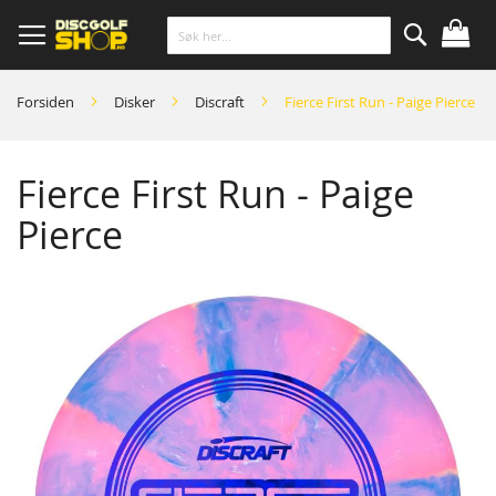
Skip
to
Content
Søk
Forsiden
Disker
Discraft
Fierce First Run - Paige Pierce
Fierce First Run - Paige
Pierce
Skip
to
the
end
of
the
images
gallery