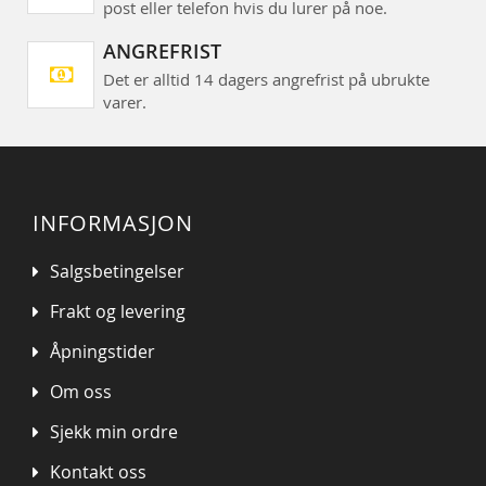
post eller telefon hvis du lurer på noe.
ANGREFRIST
Det er alltid 14 dagers angrefrist på ubrukte
varer.
INFORMASJON
Salgsbetingelser
Frakt og levering
Åpningstider
Om oss
Sjekk min ordre
Kontakt oss