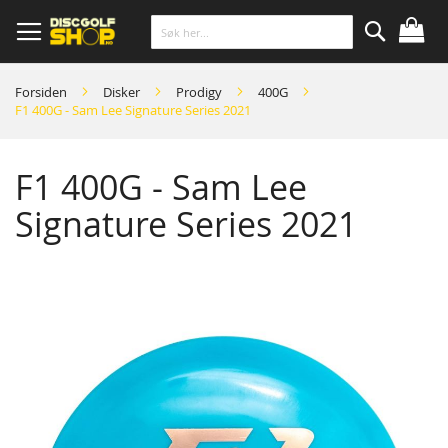
Skip
to
Content
Søk
Forsiden
Disker
Prodigy
400G
F1 400G - Sam Lee Signature Series 2021
F1 400G - Sam Lee
Signature Series 2021
Skip
to
the
end
of
the
images
gallery