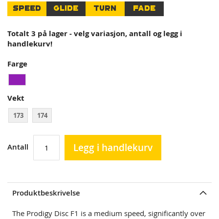
the
SPEED
GLIDE
TURN
FADE
images
gallery
Totalt 3 på lager - velg variasjon, antall og legg i
handlekurv!
Farge
Vekt
173
174
Legg i handlekurv
Antall
Produktbeskrivelse
The Prodigy Disc F1 is a medium speed, significantly over