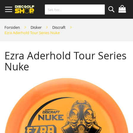
Skip
to
Content
Søk
Forsiden
Disker
Discraft
Ezra Aderhold Tour Series Nuke
Ezra Aderhold Tour Series
Nuke
Skip
to
the
end
of
the
images
gallery