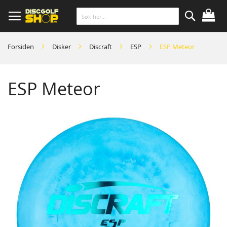
Skip
to
Content
Søk
Forsiden
Disker
Discraft
ESP
ESP Meteor
ESP Meteor
Skip
to
the
end
of
the
images
gallery