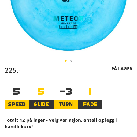
Skip
PÅ LAGER
225,-
to
the
beginning
5
5
-3
1
of
the
SPEED
GLIDE
TURN
FADE
images
gallery
Totalt 12 på lager - velg variasjon, antall og legg i
handlekurv!