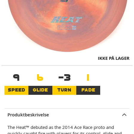
Skip
IKKE PÅ LAGER
to
the
9
6
-3
1
beginning
of
the
SPEED
GLIDE
TURN
FADE
images
gallery
Produktbeskrivelse
The Heat™ debuted as the 2014 Ace Race proto and
quickly caught fire with players for its control, glide and