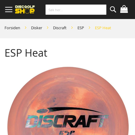
Skip
to
Content
Søk
Forsiden
Disker
Discraft
ESP
ESP Heat
ESP Heat
Skip
to
the
end
of
the
images
gallery