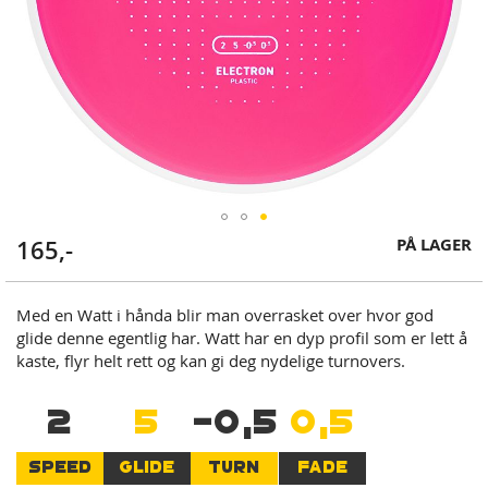
Skip
PÅ LAGER
165,-
to
the
beginning
Med en Watt i hånda blir man overrasket over hvor god
of
glide denne egentlig har. Watt har en dyp profil som er lett å
the
kaste, flyr helt rett og kan gi deg nydelige turnovers.
images
gallery
2
5
-0,5
0,5
SPEED
GLIDE
TURN
FADE