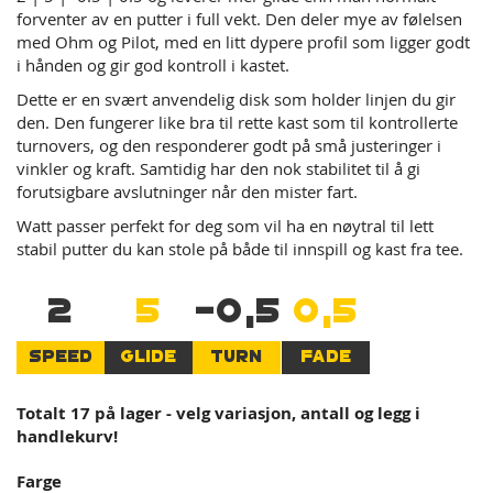
forventer av en putter i full vekt. Den deler mye av følelsen
med Ohm og Pilot, med en litt dypere profil som ligger godt
i hånden og gir god kontroll i kastet.
Dette er en svært anvendelig disk som holder linjen du gir
den. Den fungerer like bra til rette kast som til kontrollerte
turnovers, og den responderer godt på små justeringer i
vinkler og kraft. Samtidig har den nok stabilitet til å gi
forutsigbare avslutninger når den mister fart.
Watt passer perfekt for deg som vil ha en nøytral til lett
stabil putter du kan stole på både til innspill og kast fra tee.
2
5
-0,5
0,5
SPEED
GLIDE
TURN
FADE
Totalt 17 på lager - velg variasjon, antall og legg i
handlekurv!
Farge