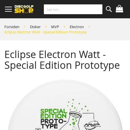
Skip
to
Content
Søk
Forsiden
Disker
MVP
Electron
Eclipse Electron Watt - Special Edition Prototype
Eclipse Electron Watt -
Special Edition Prototype
Skip
to
the
end
of
the
images
gallery