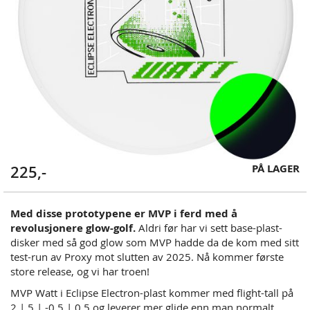
Skip
PÅ LAGER
225,-
to
the
beginning
Med disse prototypene er MVP i ferd med å
of
revolusjonere glow-golf.
Aldri før har vi sett base-plast-
the
disker med så god glow som MVP hadde da de kom med sitt
images
test-run av Proxy mot slutten av 2025. Nå kommer første
gallery
store release, og vi har troen!
MVP Watt i Eclipse Electron-plast kommer med flight-tall på
2 | 5 | -0.5 | 0.5 og leverer mer glide enn man normalt