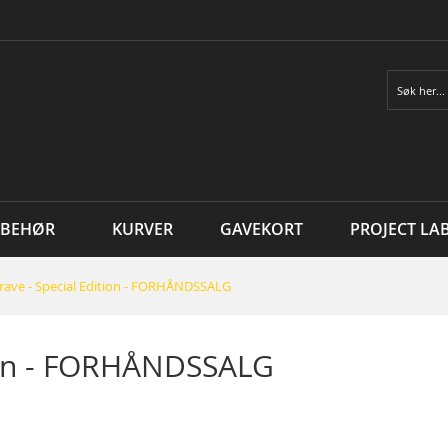
Søk
LBEHØR
KURVER
GAVEKORT
PROJECT LA
Crave - Special Edition - FORHÅNDSSALG
tion - FORHÅNDSSALG