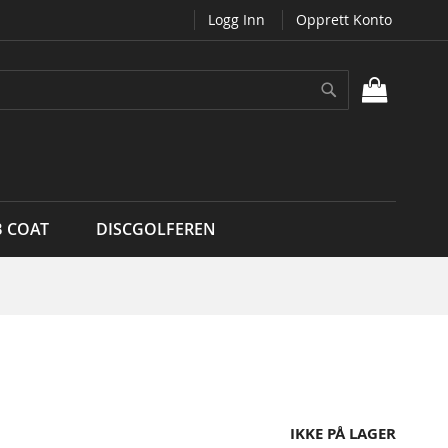
Logg Inn
Opprett Konto
Søk
MIN H
B COAT
DISCGOLFEREN
IKKE PÅ LAGER