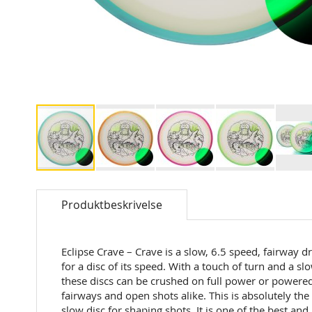
Skip
to
Produktbeskrivelse
the
beginning
of
the
Eclipse Crave – Crave
is a slow, 6.5 speed, fairway d
images
for a disc of its speed. With a touch of turn and a sl
gallery
these discs can be crushed on full power or powered 
fairways and open shots alike. This is absolutely the p
slow disc for shaping shots. It is one of the best and