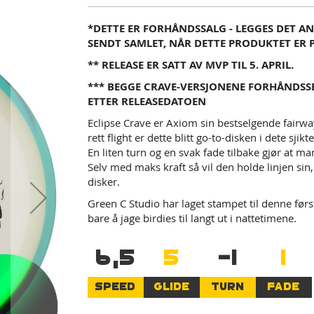
*DETTE ER FORHÅNDSSALG - LEGGES DET AN
SENDT SAMLET, NÅR DETTE PRODUKTET ER P
** RELEASE ER SATT AV MVP TIL 5. APRIL.
*** BEGGE CRAVE-VERSJONENE FORHÅNDSSEL
ETTER RELEASEDATOEN
Eclipse Crave er Axiom sin bestselgende fairwa
rett flight er dette blitt go-to-disken i dete s
En liten turn og en svak fade tilbake gjør at
Selv med maks kraft så vil den holde linjen si
disker.
Green C Studio har laget stampet til denne førs
bare å jage birdies til langt ut i nattetimene.
6,5
5
-1
1
SPEED
GLIDE
TURN
FADE