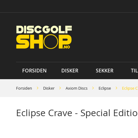
Skip
to
Content
FORSIDEN
DISKER
SEKKER
TI
Forsiden
Disker
Axiom Discs
Eclipse
Eclipse 
Eclipse Crave - Special Edi
Skip