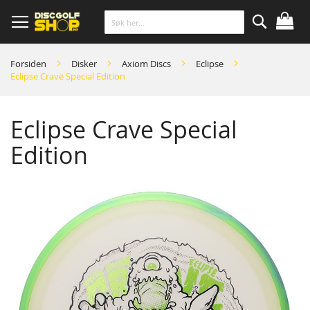
Skip
to
Content
Søk
Forsiden
Disker
Axiom Discs
Eclipse
Eclipse Crave Special Edition
Eclipse Crave Special
Edition
Skip
to
the
end
of
the
images
gallery