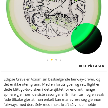
Skip
IKKE PÅ LAGER
to
the
Eclipse Crave er Axiom sin bestselgende fairway-driver, og
beginning
det er ikke uten grunn. Med en forutsigbar og rett flight er
of
dette blitt go-to-disken i dette sjiktet for enormt mange
the
spillere gjennom de siste sesongene. En liten turn og en svak
images
fade tilbake gjør at man enkelt kan manøvrere seg gjennom
gallery
fairways med den. Selv med maks kraft så vil den holde