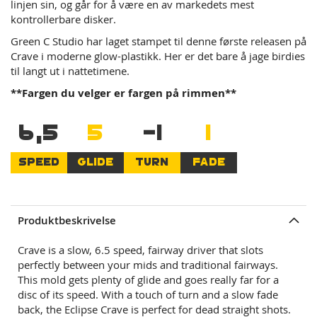
linjen sin, og går for å være en av markedets mest
kontrollerbare disker.
Green C Studio har laget stampet til denne første releasen på
Crave i moderne glow-plastikk. Her er det bare å jage birdies
til langt ut i nattetimene.
**Fargen du velger er fargen på rimmen**
6,5
5
-1
1
SPEED
GLIDE
TURN
FADE
Produktbeskrivelse
Crave
is a slow, 6.5 speed, fairway driver that slots
perfectly between your mids and traditional fairways.
This mold gets plenty of glide and goes really far for a
disc of its speed. With a touch of turn and a slow fade
back, the Eclipse Crave is perfect for dead straight shots.