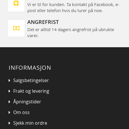
Vi er til for kunden. Ta kontakt på Facebook, e-
post eller telefon hvis du lurer på noe.
ANGREFRIST
Det er alltid 14 dagers angrefrist på ubrukte
varer.
INFORMASJON
Salgsbetingelser
Frakt og levering
Åpningstider
Om oss
Sjekk min ordre